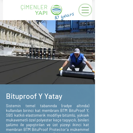
ÇİMENLER
YAPI
years
10
Bituproof Y Yatay
Sistemin temel tabanında (radye altında)
kullanılan birinci kat membranı BTM BituProof Y,
SBS katkılı elastomerik modifiye bitümlü, yüksek
mukavemetli özel polyester keçe taşıyıcılı, binileri
şalümo ile yapıştırılan ve üst yüzeyi ikinci kat
membran BTM BituProof Protector’a mükemmel