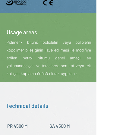
Usage areas
Polimerik bitum; poliolefin veya poliolefin
kopolimer bileşiğinin ilave edilmesi ile modifiye
edilen petrol bitumu genel amaçlı su
yalıtımında; çatı ve teraslarda son kat veya tek
kat çatı kaplama örtüsü olarak uygulanır.
Technical details
PR 4500 M
SA 4500 M