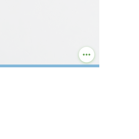
Contact us for detailed
information and current
prices.
GRASS
STRUCTURE