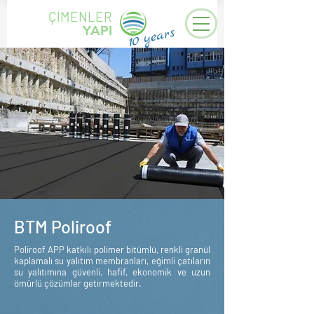
ÇİMENLER
YAPI
years
10
BTM Poliroof
Poliroof APP katkılı polimer bitümlü, renkli granül
kaplamalı su yalıtım membranları, eğimli çatıların
su yalıtımına güvenli, hafif, ekonomik ve uzun
ömürlü çözümler getirmektedir.