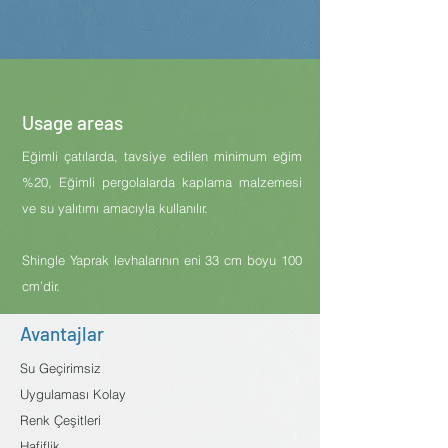
Usage areas
Eğimli çatılarda, tavsiye edilen minimum eğim
%20, Eğimli pergolalarda kaplama malzemesi
ve su yalıtımı amacıyla kullanılır.
Shingle Yaprak levhalarının eni 33 cm boyu 100
cm’dir.
Avantajlar
Su Geçirimsiz
Uygulaması Kolay
Renk Çeşitleri
Hafiflik