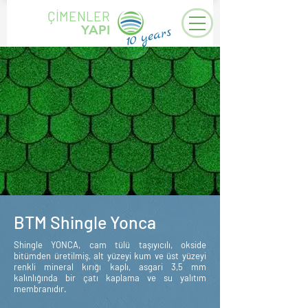
ÇİMENLER
YAPI
years
10
BTM Shingle Yonca
Shingle YONCA, cam tülü taşıyıcılı, okside
bitümden üretilmiş, alt yüzeyi kum ve üst yüzeyi
renkli mineral kırığı kaplı, asgari 3,5 mm
kalınlığında bir çatı kaplama ve su yalıtım
membranıdır.