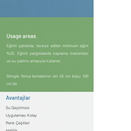
Usage areas
Eğimli çatılarda, tavsiye edilen minimum eğim
%20, Eğimli pergolalarda kaplama malzemesi
ve su yalıtımı amacıyla kullanılır.
Shingle Yonca levhalarının eni 33 cm boyu 100
cm’dir.
Avantajlar
Su Geçirimsiz
Uygulaması Kolay
Renk Çeşitleri
Hafiflik