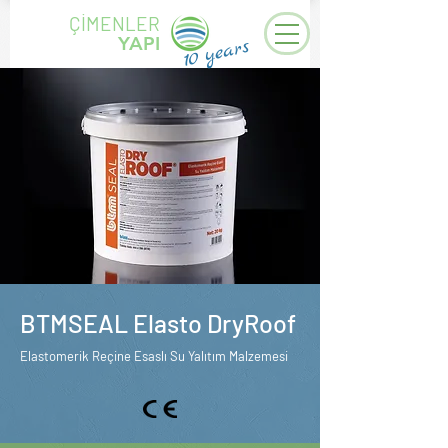
ÇİMENLER
YAPI
years
10
BTMSEAL Elasto DryRoof
Elastomerik Reçine Esaslı Su Yalıtım Malzemesi