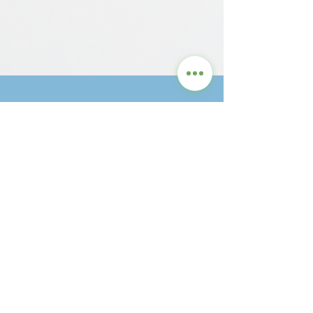
Contact us for detailed
information and current
prices.
GRASS
STRUCTURE
+90 312 397 1789
emrecimenler@gmail.com