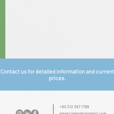
Contact us for detailed information and curren
prices.
+90 312 397 1789
emrecimenler@gmail.com