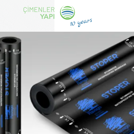
ÇİMENLER
YAPI
years
10