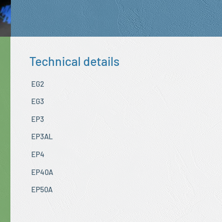
Technical details
EG2
EG3
EP3
EP3AL
EP4
EP40A
EP50A