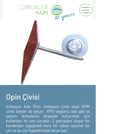
ÇİMENLER
YAPI
years
10
Opin Çivisi
İzolasyon Askı Pimi. İzolasyon çivisi veya OPİM
çivisi olarak da geçer. XPS taşyünü, eps gibi ısı
yalıtım levhalarını düşeyde tutturmak için
kullanılan bir pim türüdür. 2 parçadan oluşur bir
kendinden yapışkanlı kare bir taban üzerine bir
çivi ve bu çivi hapsetmeye yaran pul.