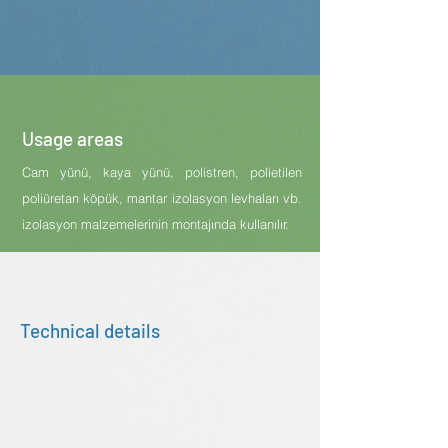
Usage areas
Cam yünü, kaya yünü, polistren, polietilen
poliüretan köpük, mantar izolasyon levhaları vb.
izolasyon malzemelerinin montajında kullanılır.
Technical details