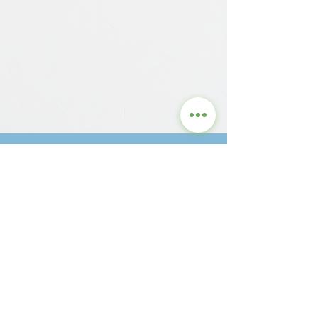
Contact us for detailed
information and current
prices.
GRASS
STRUCTURE