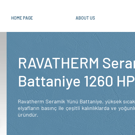
HOME PAGE
ABOUT US
RAVATHERM Sera
Battaniye 1260 H
Ravatherm Seramik Yünü Battaniye, yüksek sıcaklı
elyafların basınç ile çeşitli kalınlıklarda ve yoğu
üründür.