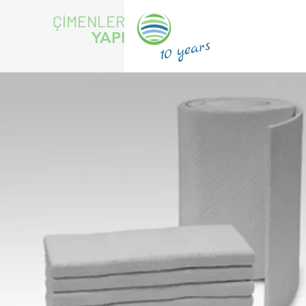
ÇİMENLER
YAPI
years
10