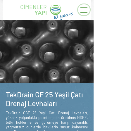
ÇİMENLER
YAPI
years
10
TekDrain GF 25 Yeşil Çatı
Drenaj Levhaları
TekDrain GGF 25 Yeşil Çatı Drenaj Levhaları,
yüksek yoğunluklu polietilenden üretilmiş HDPE,
bitki köklerine ve çürümeye karşı dayanıklı,
yağmursuz günlerde bitkilerin susuz kalmasını