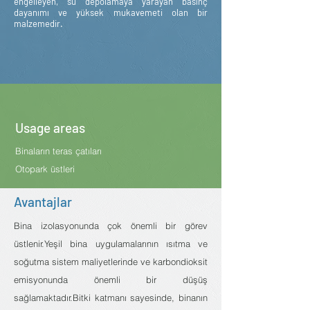
engelleyen, su depolamaya yarayan basınç
dayanımı ve yüksek mukavemeti olan bir
malzemedir.
Usage areas
Binaların teras çatıları
Otopark üstleri
Avantajlar
Bina izolasyonunda çok önemli bir görev
üstlenir.Yeşil bina uygulamalarının ısıtma ve
soğutma sistem maliyetlerinde ve karbondioksit
emisyonunda önemli bir düşüş
sağlamaktadır.Bitki katmanı sayesinde, binanın