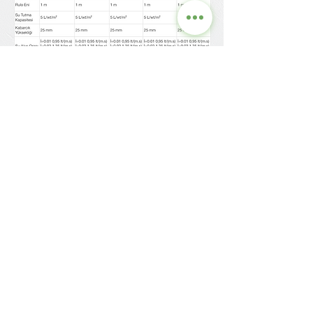
Contact us for detailed
information and current
prices.
GRASS
STRUCTURE