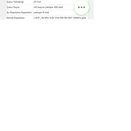
Contact us for detailed
information and current
prices.
GRASS
STRUCTURE