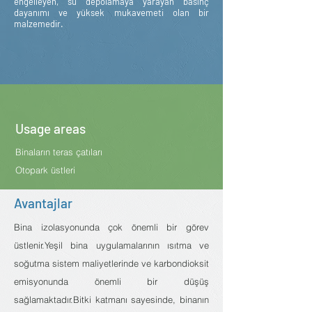
engelleyen, su depolamaya yarayan basınç
dayanımı ve yüksek mukavemeti olan bir
malzemedir.
Usage areas
Binaların teras çatıları
Otopark üstleri
Avantajlar
Bina izolasyonunda çok önemli bir görev
üstlenir.Yeşil bina uygulamalarının ısıtma ve
soğutma sistem maliyetlerinde ve karbondioksit
emisyonunda önemli bir düşüş
sağlamaktadır.Bitki katmanı sayesinde, binanın