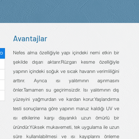
Avantajlar
Nefes alma özelliğiyle yapı içindeki nemi etkin bir
şekilde dışarı aktarır.Rüzgarı kesme özelliğiyle
yapının içindeki soğuk ve sıcak havanın verimliliğini
arttırır. Ayrıca ısı yalıtımının aşınmasını
önler.Tamamen su geçirimsizdir. Isı yalıtımının dış
yüzeyini yağmurdan ve kardan korur.Yaşlandırma
testi sonuçlarına göre yapının maruz kaldığı UV ve
ısı etkilerine karşı dayanıklı uzun ömürlü bir
üründür.Yüksek mukavemeti, tek uygulama ile uzun
süre kullanılabilmesi ve ısı kayıplarını önleme