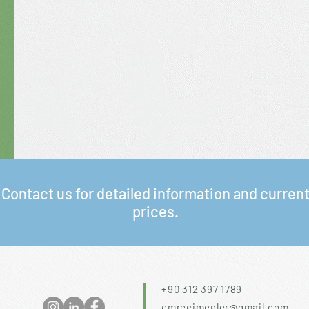
Contact us for detailed information and curren
prices.
+90 312 397 1789
emrecimenler@gmail.com