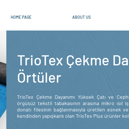
HOME PAGE
ABOUT US
TrioTex Çekme Da
Örtüler
TrioTex Çekme Dayanımı Yüksek Çatı ve Cephe 
örgüsüz tekstil tabakasının arasına mikro ısıl 
donatı filesinin bağlanmasıyla üretilen esnek v
kendinden yapışkanlı olan TrioTex Plus ürünler kol