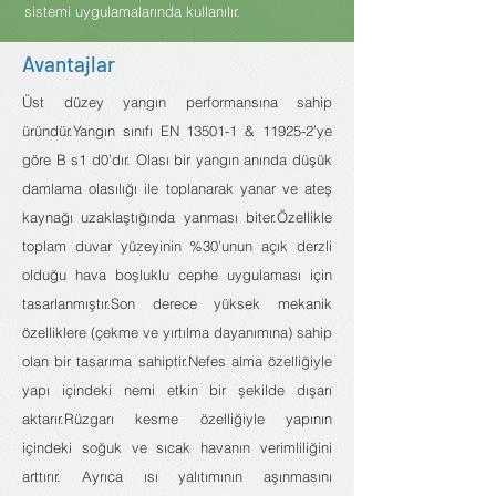
sistemi uygulamalarında kullanılır.
Avantajlar
Üst düzey yangın performansına sahip
üründür.Yangın sınıfı EN 13501-1 & 11925-2’ye
göre B s1 d0’dır. Olası bir yangın anında düşük
damlama olasılığı ile toplanarak yanar ve ateş
kaynağı uzaklaştığında yanması biter.Özellikle
toplam duvar yüzeyinin %30’unun açık derzli
olduğu hava boşluklu cephe uygulaması için
tasarlanmıştır.Son derece yüksek mekanik
özelliklere (çekme ve yırtılma dayanımına) sahip
olan bir tasarıma sahiptir.Nefes alma özelliğiyle
yapı içindeki nemi etkin bir şekilde dışarı
aktarır.Rüzgarı kesme özelliğiyle yapının
içindeki soğuk ve sıcak havanın verimliliğini
arttırır. Ayrıca ısı yalıtımının aşınmasını