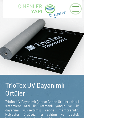
ÇİMENLER
YAPI
years
10
TrioTex UV Dayanımlı
Örtüler
TrioTex UV Dayanımlı Çatı ve Cephe Örtüleri, derzli
sistemlere özel iki katmanlı yangın ve UV
dayanımı yükseltilmiş cephe membranıdır.
Polyester örgüsüz ısı yalıtım ve destek