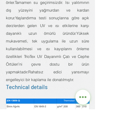
önler.Tamamen su geçirimsizdir. Isı yalıtımının
dış yüzeyini yağmurdan ve kardan
korur.Yaşlandırma testi sonuçlarına göre açık
derzlerden gelen UV ve ısı etkilerine karşı
dayanıklı uzun ömürlü üründür.Yüksek
mukavemeti, tek uygulama ile uzun süre
kullanılabilmesi ve ısı kayıplarını önleme
özellikleri TrioTex UV Dayanımlı Çatı ve Cephe
Örtüleri’ni çevre dostu bir ürün
yapmaktadır.Rahatsız edici yansımayı
engelleyici bir kaplama ile donatılmıştır.
Technical details